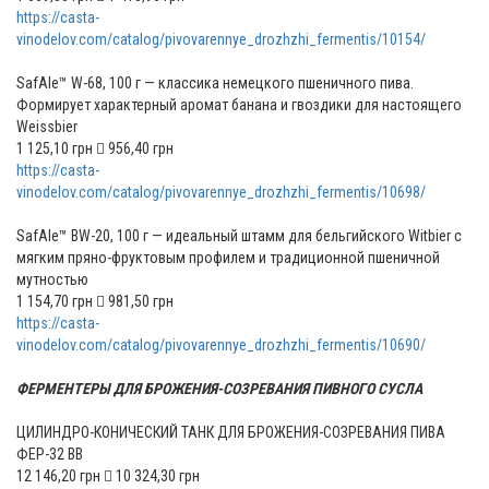
https://casta-
vinodelov.com/catalog/pivovarennye_drozhzhi_fermentis/10154/
SafAle™ W-68, 100 г — классика немецкого пшеничного пива.
Формирует характерный аромат банана и гвоздики для настоящего
Weissbier
1 125,10 грн  956,40 грн
https://casta-
vinodelov.com/catalog/pivovarennye_drozhzhi_fermentis/10698/
SafAle™ BW-20, 100 г — идеальный штамм для бельгийского Witbier с
мягким пряно-фруктовым профилем и традиционной пшеничной
мутностью
1 154,70 грн  981,50 грн
https://casta-
vinodelov.com/catalog/pivovarennye_drozhzhi_fermentis/10690/
ФЕРМЕНТЕРЫ ДЛЯ БРОЖЕНИЯ-СОЗРЕВАНИЯ ПИВНОГО СУСЛА
ЦИЛИНДРО-КОНИЧЕСКИЙ ТАНК ДЛЯ БРОЖЕНИЯ-СОЗРЕВАНИЯ ПИВА
ФЕР-32 ВВ
12 146,20 грн  10 324,30 грн