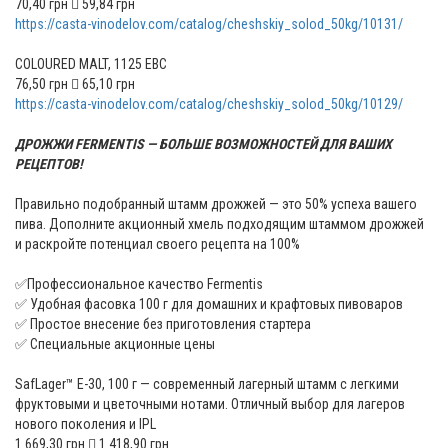
70,40 грн  59,84 грн
https://casta-vinodelov.com/catalog/cheshskiy_solod_50kg/10131/
COLOURED MALT, 1125 ЕВС
76,50 грн  65,10 грн
https://casta-vinodelov.com/catalog/cheshskiy_solod_50kg/10129/
ДРОЖЖИ FERMENTIS — БОЛЬШЕ ВОЗМОЖНОСТЕЙ ДЛЯ ВАШИХ
РЕЦЕПТОВ!
Правильно подобранный штамм дрожжей — это 50% успеха вашего
пива. Дополните акционный хмель подходящим штаммом дрожжей
и раскройте потенциал своего рецепта на 100%
✅Профессиональное качество Fermentis
✅ Удобная фасовка 100 г для домашних и крафтовых пивоваров
✅ Простое внесение без приготовления стартера
✅ Специальные акционные цены
SafLager™ E-30, 100 г — современный лагерный штамм с легкими
фруктовыми и цветочными нотами. Отличный выбор для лагеров
нового поколения и IPL
1 669,30 грн  1 418,90 грн