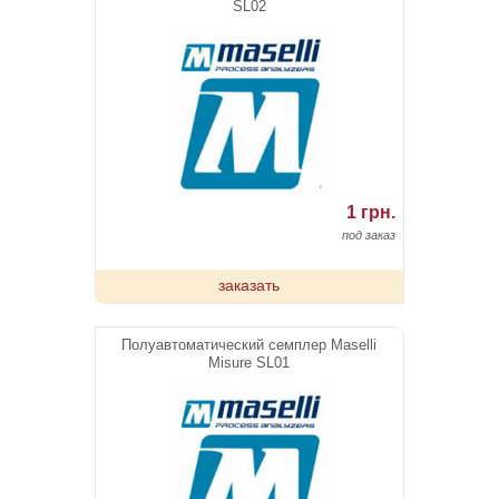
SL02
1 грн.
под заказ
заказать
Полуавтоматический семплер Maselli
Misure SL01