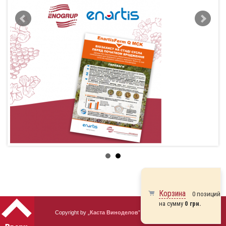
Корзина
0 позиций
на сумму
0 грн.
Copyright by „
Каста Виноделов
” 2010 - 2026