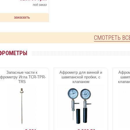
под заказ
заказать
СМОТРЕТЬ ВС
ФРОМЕТРЫ
Запасные части к
Афрометр для винной и
Афром
афрометру Игла TCR-TPR-
шампанской пробки, с
шампа
TRS
клапаном
клапан
для кре