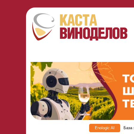
Enologic AI
База 