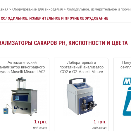
авная
>
Оборудование для виноделия
>
Холодильное, измерительное и проч
ХОЛОДИЛЬНОЕ, ИЗМЕРИТЕЛЬНОЕ И ПРОЧИЕ ОБОРУДОВАНИЕ
НАЛИЗАТОРЫ САХАРОВ PH, КИСЛОТНОСТИ И ЦВЕТА
Автоматический
Лабораторный и
Полу
анализатор виноградного
портативный анализатор
семпл
сусла Maselli Misure LA02
CO2 и O2 Maselli Misure
(Brix, pH)
LP20
1 грн.
1 грн.
под заказ
под заказ