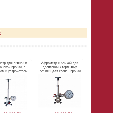
Е
етр для винной и
Афрометр с рамкой для
нской пробки, с
адаптации к горлышку
ом и устройством
бутылки для кронен пробки
пления к горлышку
26/29 мм
бутылки