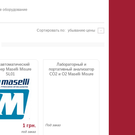
ие оборудование
Сортировать по:
убыванию цены
автоматический
Лабораторный и
ер Maselli Misure
портативный анализатор
SL01
CO2 и O2 Maselli Misure
LP20
1 грн.
Под заказ
под заказ