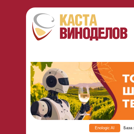
Enologic AI
База 