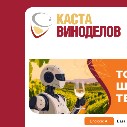
Enologic AI
База 