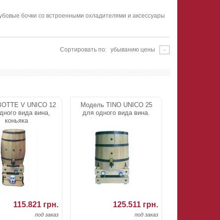
убовые бочки со встроенными охладителями и аксессуары
Сортировать по:
убыванию цены
BOTTE V UNICO 12
Модель TINO UNICO 25
дного вида вина,
для одного вида вина.
коньяка
115.821 грн.
125.511 грн.
под заказ
под заказ