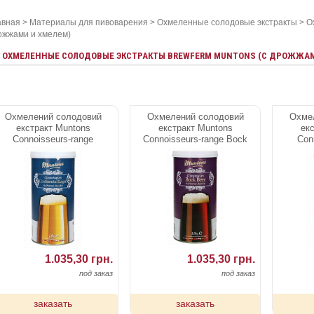
авная
>
Материалы для пивоварения
>
Охмеленные солодовые экстракты
>
О
ожжами и хмелем)
ОХМЕЛЕННЫЕ СОЛОДОВЫЕ ЭКСТРАКТЫ BREWFERM MUNTONS (С ДРОЖЖАМ
Охмелений солодовий
Охмелений солодовий
Охме
екстракт Muntons
екстракт Muntons
ек
Connoisseurs-range
Connoisseurs-range Bock
Con
Continental Lager 1,8 kg
Beer 1,8 kg
Yorks
1.035,30 грн.
1.035,30 грн.
под заказ
под заказ
заказать
заказать