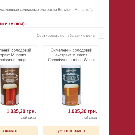
хмеленные солодовые экстракты Brewferm Muntons (с
И И ХМЕЛЕМ)
Сортировать по:
убыванию цены
лений солодовий
Охмелений солодовий
стракт Muntons
екстракт Muntons
noisseurs-range
Connoisseurs-range Wheat
hire Bitter 1,8 kg
1,8 kg
1.035,30 грн.
1.035,30 грн.
под заказ
под заказ
заказать
уже в корзине