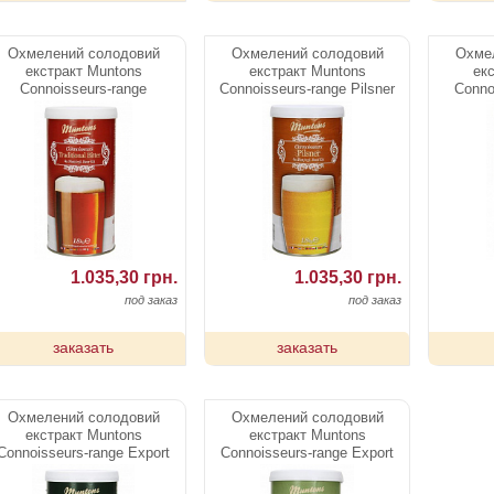
Охмелений солодовий
Охмелений солодовий
Охме
екстракт Muntons
екстракт Muntons
ек
Connoisseurs-range
Connoisseurs-range Pilsner
Conno
Traditional Bitter 1,8 kg
1,8 kg
Br
1.035,30 грн.
1.035,30 грн.
под заказ
под заказ
заказать
заказать
Охмелений солодовий
Охмелений солодовий
екстракт Muntons
екстракт Muntons
Connoisseurs-range Export
Connoisseurs-range Export
Stout 1,8 kg
Pilsner 1,8 kg