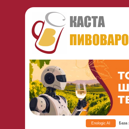
Enologic AI
База 