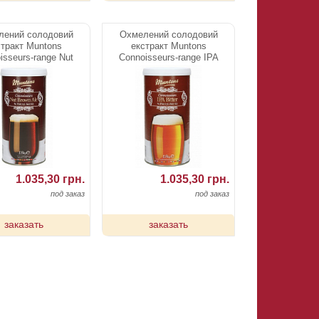
лений солодовий
Охмелений солодовий
стракт Muntons
екстракт Muntons
isseurs-range Nut
Connoisseurs-range IPA
own Ale 1,8 kg
Bitter 1,8 kg
1.035,30 грн.
1.035,30 грн.
под заказ
под заказ
заказать
заказать