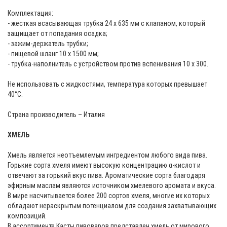
Комплектация:
- жесткая всасывающая трубка 24 x 635 мм с клапаном, который
защищает от попадания осадка;
- зажим-держатель трубки;
- пищевой шланг 10 x 1500 мм;
- трубка-наполнитель с устройством против вспенивания 10 x 300.
Не использовать с жидкостями, температура которых превышает
40°C.
Страна производитель – Италия
ХМЕЛЬ
Хмель является неотъемлемым ингредиентом любого вида пива.
Горькие сорта хмеля имеют высокую концентрацию α-кислот и
отвечают за горький вкус пива. Ароматические сорта благодаря
эфирным маслам являются источником хмелевого аромата и вкуса.
В мире насчитывается более 200 сортов хмеля, многие их которых
обладают нераскрытым потенциалом для создания захватывающих
композиций.
В ассортименте Касты пивоваров представлен хмель от мирового