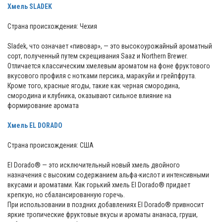
Хмель SLADEK
Страна происхождения: Чехия
Sladek, что означает «пивовар», — это высокоурожайный ароматный
сорт, полученный путем скрещивания Saaz и Northern Brewer.
Отличается классическим хмелевым ароматом на фоне фруктового
вкусового профиля с нотками персика, маракуйи и грейпфрута.
Кроме того, красные ягоды, такие как черная смородина,
смородина и клубника, оказывают сильное влияние на
формирование аромата
Хмель EL DORADO
Страна происхождения: CША
El Dorado® — это исключительный новый хмель двойного
назначения с высоким содержанием альфа-кислот и интенсивными
вкусами и ароматами. Как горький хмель El Dorado® придает
крепкую, но сбалансированную горечь.
При использовании в поздних добавлениях El Dorado® привносит
яркие тропические фруктовые вкусы и ароматы ананаса, груши,