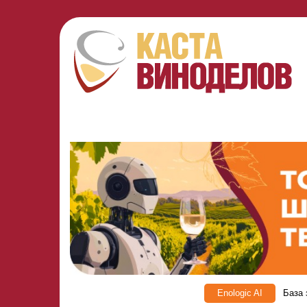
Enologic AI
База 