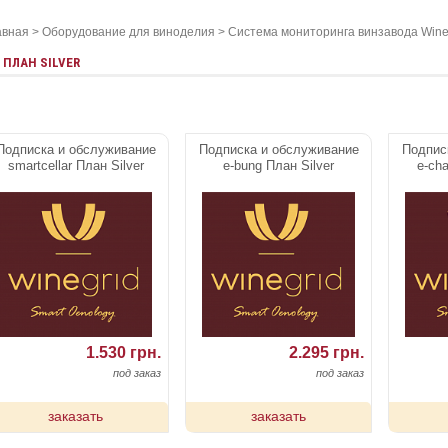
авная
>
Оборудование для виноделия
>
Cистема мониторинга винзавода Wine
ПЛАН SILVER
Подписка и обслуживание
Подписка и обслуживание
Подпис
smartcellar План Silver
e-bung План Silver
e-cha
1.530 грн.
2.295 грн.
под заказ
под заказ
заказать
заказать