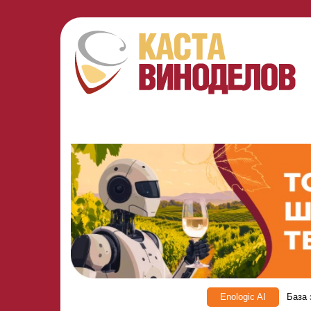
Enologic AI
База 