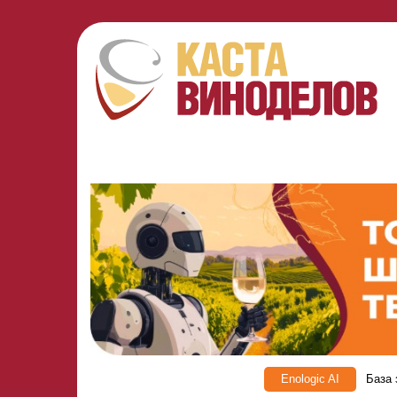
Enologic AI
База 