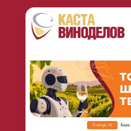
Enologic AI
База 