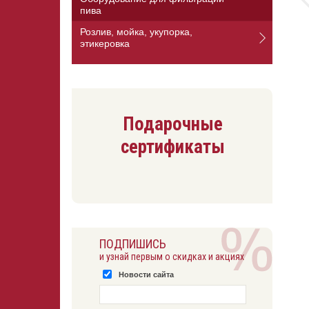
пива
Розлив, мойка, укупорка,
этикеровка
Подарочные
сертификаты
ПОДПИШИСЬ
и узнай первым о скидках и акциях
Новости сайта