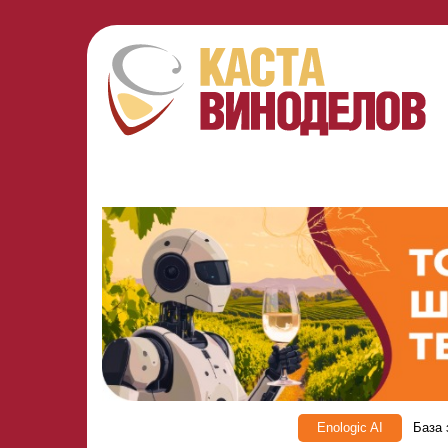
Enologic AI
База 