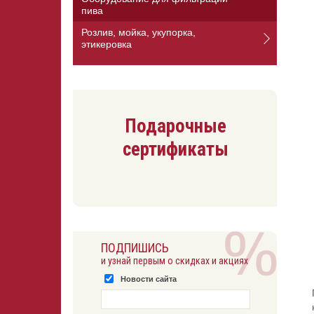
пива
Розлив, мойка, укупорка,
этикеровка
Подарочные
сертификаты
ПОДПИШИСЬ
и узнай первым о скидках и акциях
Новости сайта