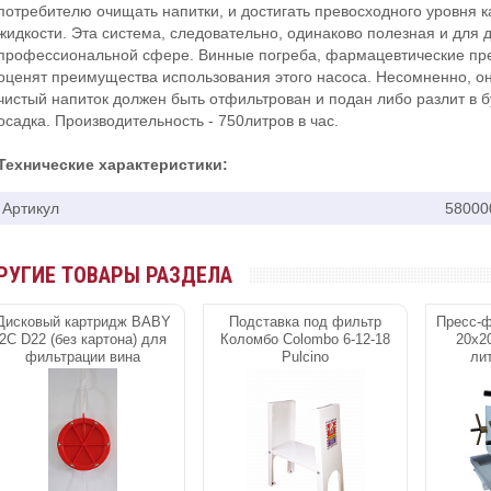
потребителю очищать напитки, и достигать превосходного уровня к
жидкости. Эта система, следовательно, одинаково полезная и для
профессиональной сфере. Винные погреба, фармацевтические пре
оценят преимущества использования этого насоса. Несомненно, о
чистый напиток должен быть отфильтрован и подан либо разлит в б
осадка. Производительность - 750литров в час.
Технические характеристики:
Артикул
58000
РУГИЕ ТОВАРЫ РАЗДЕЛА
Дисковый картридж ВАВY
Подставка под фильтр
Пресс-
2C D22 (без картона) для
Коломбо Colombo 6-12-18
20х20
фильтрации вина
Pulcino
ли