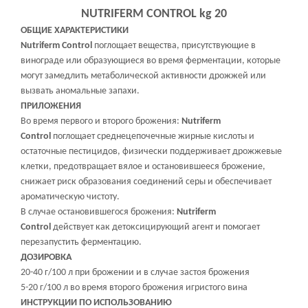
NUTRIFERM CONTROL kg 20
ОБЩИЕ ХАРАКТЕРИСТИКИ
Nutriferm Control
поглощает вещества, присутствующие в
винограде или образующиеся во время ферментации, которые
могут замедлить
метаболической активности дрожжей или
вызвать аномальные запахи.
ПРИЛОЖЕНИЯ
Во время первого и второго брожения:
Nutriferm
Control
поглощает среднецепочечные жирные кислоты и
остаточные пестицидов, физически поддерживает дрожжевые
клетки, предотвращает вялое и остановившееся брожение,
снижает риск образования соединений серы и обеспечивает
ароматическую чистоту.
В случае остановившегося брожения:
Nutriferm
Control
действует как детоксицирующий агент и помогает
перезапустить ферментацию.
ДОЗИРОВКА
20-40 г/100 л при брожении и в случае застоя брожения
5-20 г/100 л во время второго брожения игристого вина
ИНСТРУКЦИИ ПО ИСПОЛЬЗОВАНИЮ