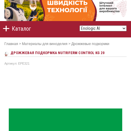
Каталог
Главная
>
Материалы для виноделия
>
Дрожжевые подкормки
ДРОЖЖЕВАЯ ПОДКОРМКА NUTRIFERM CONTROL KG 20
Артикул: EPE321