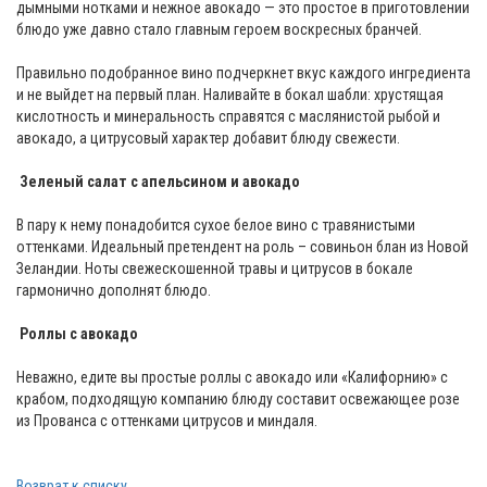
дымными нотками и нежное авокадо — это простое в приготовлении
блюдо уже давно стало главным героем воскресных бранчей.
Правильно подобранное вино подчеркнет вкус каждого ингредиента
и не выйдет на первый план. Наливайте в бокал шабли: хрустящая
кислотность и минеральность справятся с маслянистой рыбой и
авокадо, а цитрусовый характер добавит блюду свежести.
Зеленый салат с апельсином и авокадо
В пару к нему понадобится сухое белое вино с травянистыми
оттенками. Идеальный претендент на роль – совиньон блан из Новой
Зеландии. Ноты свежескошенной травы и цитрусов в бокале
гармонично дополнят блюдо.
Роллы с авокадо
Неважно, едите вы простые роллы с авокадо или «Калифорнию» с
крабом, подходящую компанию блюду составит освежающее розе
из Прованса с оттенками цитрусов и миндаля.
Возврат к списку