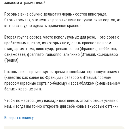
запасом и грамматикой.
Розовые вина обычно делают из черных сортов винограда.
Сложилось так, что лучшие розовые вина получаются из с­ортов, из
которых трудно сделать приличное красное.
Вторая группа сортов, часто используемых для розе, – это сорта с
проблемным цветом, из которых не сделать красное по всем
стандартам: гамэ, пино нуар, гренаш, сенсо (Франция), неббиоло,
санджовезе, фраппато, гальоппо, альянико (Италия), ксиномавро
(Греция).
Розовые вина производятся тремя способами: «кровопусканием»
(известно как сэнье во Франции и салассо в Италии), прямым
прессом (красные сорта по-белому) и ассамбляжем (смешиванием
белых и красных вин).
Чтобы по-настоящему насладиться вином, стоит больше узнать о
нем, и тогда вы точно откроете для себе новые вкусовые оттенки.
Возврат к списку