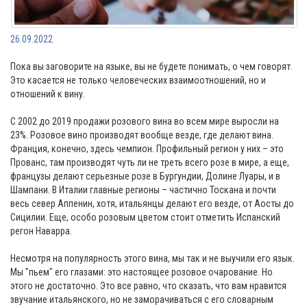
26.09.2022
Пока вы заговорите на языке, вы не будете понимать, о чем говорят.
Это касается не только человеческих взаимоотношений, но и
отношений к вину.
С 2002 до 2019 продажи розового вина во всем мире выросли на
23%. Розовое вино производят вообще везде, где делают вина.
Франция, конечно, здесь чемпион. Профильный регион у них – это
Прованс, там производят чуть ли не треть всего розе в мире, а еще,
французы делают серьезные розе в Бургундии, Долине Луары, и в
Шампани. В Италии главные регионы – частично Тоскана и почти
весь север Аппенин, хотя, итальянцы делают его везде, от Аосты до
Сицилии. Еще, особо розовым цветом стоит отметить Испанский
регон Наварра.
Несмотря на популярность этого вина, мы так и не выучили его язык.
Мы "пьем" его глазами: это настоящее розовое очарование. Но
этого не достаточно. Это все равно, что сказать, что вам нравится
звучание итальянского, но не заморачиваться с его словарным