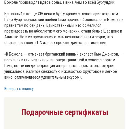
Божоле производят вдвое больше вина, чем во всей Бургундии.
Изгнанный в конце XIV века с бургундских склонов аристократом
Пино Нуар чернокожий плебей Гамэ прочно обосновался в Божоле и
правит там по сей день. Единственными, кто осмелился
претендовать на абсолютизм его монархии, стали белые Шардоне и
Алиготе. Но и их проявления столь незначительны и редки, что
составляют всего 1 % из всех производимых в регионе вин.
«В Божоле, — отмечает британский винный эксперт Хью Джонсон, —
песчаная и глинистая почва поверх гранитной в союзе с сортом
Гамэ, почти нигде не дающая интересных результатов, рождает
уникальное, налитое свежестью и живостью фруктовое и легкое
вино, отличающееся удивительным вкусом».
Возврат к списку
Подарочные сертификаты