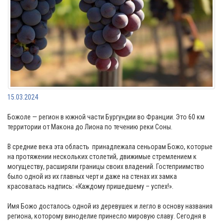
15.03.2024
Божоле — регион в южной части Бургундии во Франции. Это 60 км
территории от Макона до Лиона по течению реки Соны.
В средние века эта область принадлежала сеньорам Божо, которые
на протяжении нескольких столетий, движимые стремлением к
могуществу, расширяли границы своих владений. Гостеприимство
было одной из их главных черт и даже на стенах их замка
красовалась надпись: «Каждому пришедшему – успех!».
Имя Божо досталось одной из деревушек и легло в основу названия
региона, которому виноделие принесло мировую славу. Сегодня в