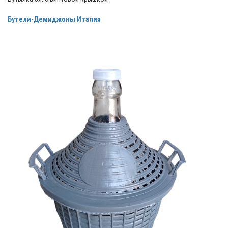
Бутели-Демиджоны Италия