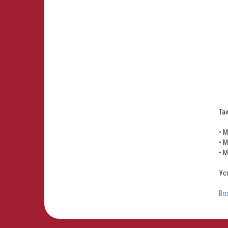
Та
• 
• 
• 
Ус
Во