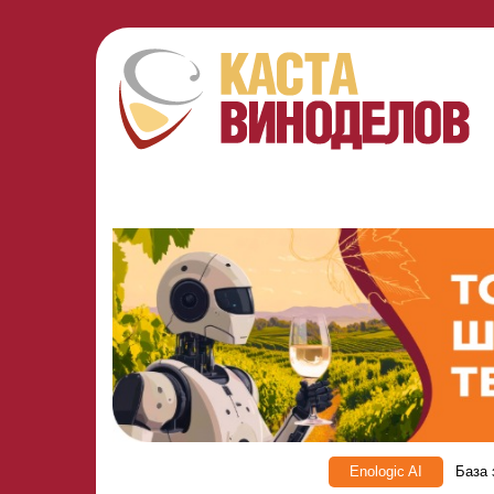
Enologic AI
База 