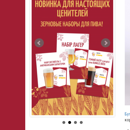
Бу
ко