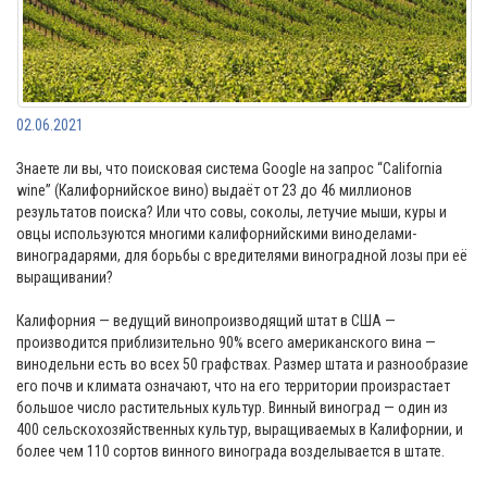
02.06.2021
Знаете ли вы, что поисковая система Google на запрос “California
wine” (Калифорнийское вино) выдаёт от 23 до 46 миллионов
результатов поиска? Или что совы, соколы, летучие мыши, куры и
овцы используются многими калифорнийскими виноделами-
виноградарями, для борьбы с вредителями виноградной лозы при её
выращивании?
Калифорния — ведущий винопроизводящий штат в США —
производится приблизительно 90% всего американского вина —
винодельни есть во всех 50 графствах. Размер штата и разнообразие
его почв и климата означают, что на его территории произрастает
большое число растительных культур. Винный виноград — один из
400 сельскохозяйственных культур, выращиваемых в Калифорнии, и
более чем 110 сортов винного винограда возделывается в штате.