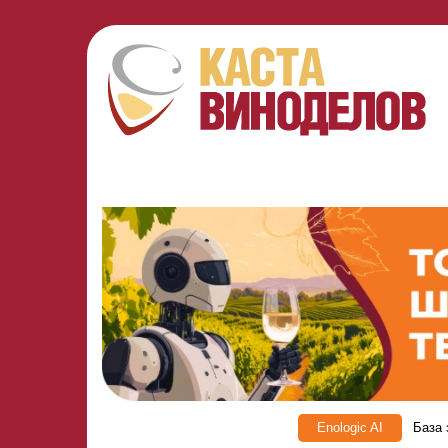
Enologic AI
База 