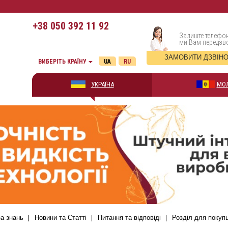
+38
050 392 11 92
Залиште телефон
ми Вам передз
ЗАМОВИТИ ДЗВІН
ВИБЕРІТЬ КРАЇНУ
UA
RU
УКРАЇНА
МО
а знань
Новини та Статті
Питання та відповіді
Розділ для покуп