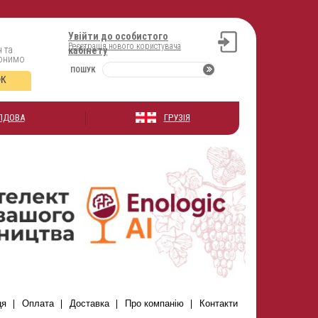
Увійти до особистого
Реєстрація нового користувача
 та
кабінету
вонимо
ПОШУК
ОК
ЛДОВА
ГРУЗІЯ
ця
Оплата
Доставка
Про компанію
Контакти