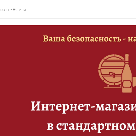
ловна
>
Новини