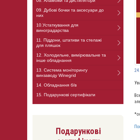
08. Аламбіки та дистилятори
09. Дубові бочки та аксесуари до
них
10.Устаткування для
виноградарства
11. Піддони, штативи та стелажі
для пляшок
12. Холодильне, вимірювальне та
інше обладнання
13. Система моніторингу
24
винзаводу Winegrid
Ув
14. Обладнання б/в
15. Подарункові сертифікати
Вс
эл
*о
По
Подарункові