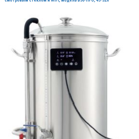
смотровым стеклом и WiFi, модель В50-ПРО, 45-52л