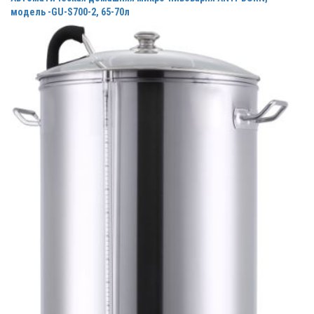
модель -GU-S700-2, 65-70л