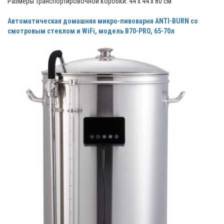
Размеры транспортировочной коробки: 44 х 44 х 80 см
Автоматическая домашняя микро-пивоварня ANTI-BURN cо
смотровым стеклом и WiFi, модель B70-PRO, 65-70л