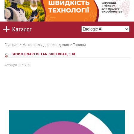
Каталог
Главная
>
Материалы для виноделия
>
Танины
ТАНИН ENARTIS TAN SUPEROAK, 1 КГ
Артикул: EPE799