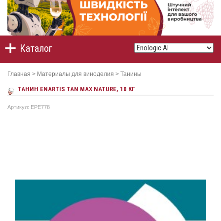
Каталог
Главная
>
Материалы для виноделия
>
Танины
ТАНИН ENARTIS TAN MAX NATURE, 10 КГ
Артикул: EPE778