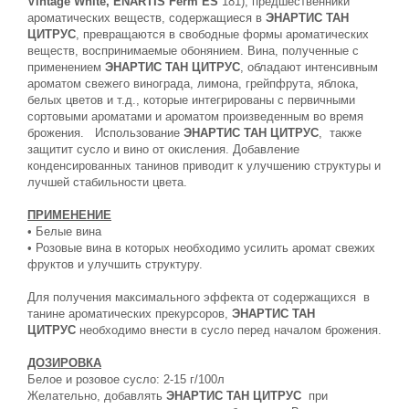
Vintage White, ENARTIS Ferm ES
181), предшественники
ароматических веществ, содержащиеся в
ЭНАРТИС ТАН
ЦИТРУС
, превращаются в свободные формы ароматических
веществ, воспринимаемые обонянием. Вина, полученные с
применением
ЭНАРТИС ТАН ЦИТРУС
, обладают интенсивным
ароматом свежего винограда, лимона, грейпфрута, яблока,
белых цветов и т.д., которые интегрированы с первичными
сортовыми ароматами и ароматом произведенным во время
брожения. Использование
ЭНАРТИС ТАН ЦИТРУС
, также
защитит сусло и вино от окисления. Добавление
конденсированных танинов приводит к улучшению структуры и
лучшей стабильности цвета.
ПРИМЕНЕНИЕ
• Белые вина
• Розовые вина в которых необходимо усилить аромат свежих
фруктов и улучшить структуру.
Для получения максимального эффекта от содержащихся в
танине ароматических прекурсоров,
ЭНАРТИС ТАН
ЦИТРУС
необходимо внести в сусло перед началом брожения.
ДОЗИРОВКА
Белое и розовое сусло: 2-15 г/100л
Желательно, добавлять
ЭНАРТИС ТАН ЦИТРУС
при