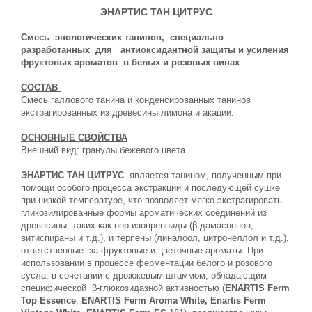
ЭНАРТИС ТАН ЦИТРУС
Смесь энологических танинов, специально
разработанных для антиоксидантной защиты и усиления
фруктовых ароматов в белых и розовых винах
СОСТАВ
Смесь галлового танина и конденсированных танинов
экстрагированных из древесины лимона и акации.
ОСНОВНЫЕ СВОЙСТВА
Внешний вид: гранулы бежевого цвета.
ЭНАРТИС ТАН ЦИТРУС
является танином, полученным при
помощи особого процесса экстракции и последующей сушке
при низкой температуре, что позволяет мягко экстрагировать
гликозилированные формы ароматических соединений из
древесины, таких как нор-изопреноиды (β-дамасценон,
витиспираны и т.д.), и терпены (линалоол, цитронеллол и т.д.),
ответственные за фруктовые и цветочные ароматы. При
использовании в процессе ферментации белого и розового
сусла, в сочетании с дрожжевым штаммом, обладающим
специфической β-глюкозидазной активностью (
ENARTIS Ferm
Top Essence
,
ENARTIS Ferm Aroma White, Enartis Ferm