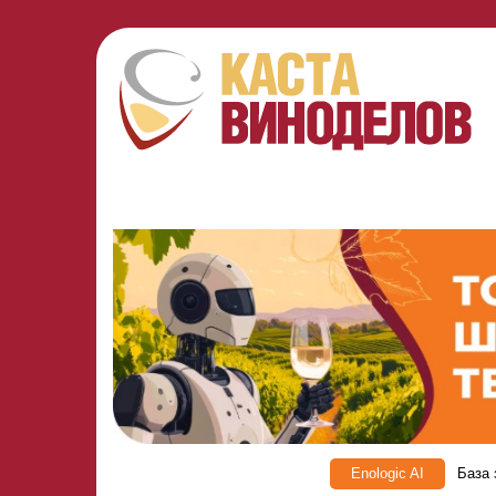
Enologic AI
База 