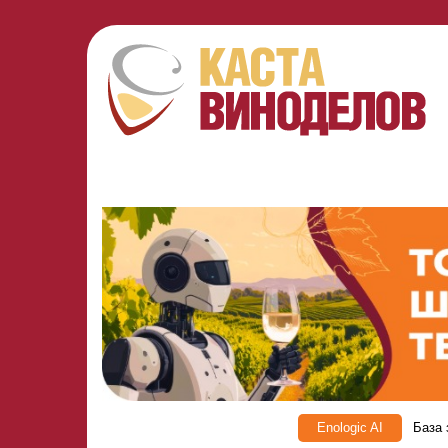
Enologic AI
База 