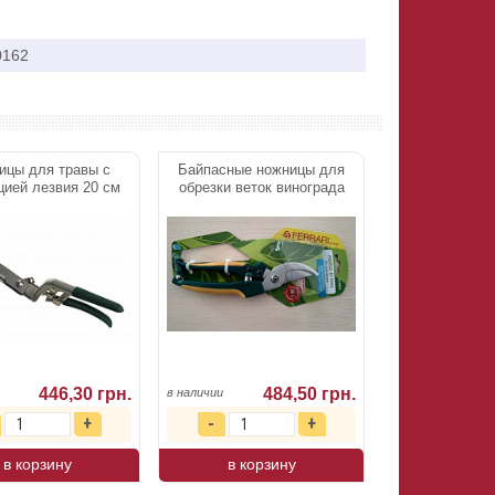
0162
ицы для травы с
Байпасные ножницы для
ией лезвия 20 см
обрезки веток винограда
446,30 грн.
484,50 грн.
в наличии
в корзину
в корзину