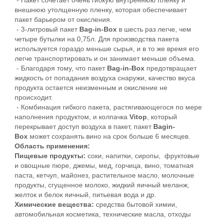
- Пакет сочетает очень гибкую внутреннюю пленку и
внешнюю утолщенную пленку, которая обеспечивает
пакет барьером от окисления.
- 3-литровый пакет
Bag-in-Box
в шесть раз легче, чем
четыре бутылки на 0,75л. Для производства пакета
используется гораздо меньше сырья, и в то же время его
легче транспортировать и он занимает меньше объема.
- Благодаря тому, что пакет
Bag-in-Box
предотвращает
жидкость от попадания воздуха снаружи, качество вкуса
продукта остается неизменным и окисление не
происходит.
- Комбинация гибкого пакета, растягивающегося по мере
наполнения продуктом, и колпачка
Vitop
, который
перекрывает доступ воздуха в пакет, пакет
Bagin-
Box
может сохранять вино на срок больше 6 месяцев.
Область применения:
Пищевые продукты:
соки, напитки, сиропы, фруктовые
и овощные пюре, джемы, мед, горчица, вино, томатная
паста, кетчуп, майонез, растительное масло, молочные
продукты, сгущенное молоко, жидкий яичный меланж,
желток и белок яичный, питьевая вода и др.
Химические вещества:
средства бытовой химии,
автомобильная косметика, технические масла, отходы