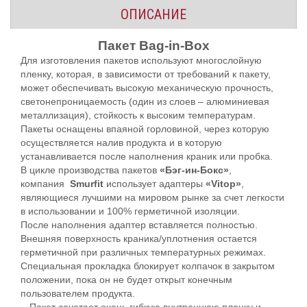
ОПИСАНИЕ
Пакет Bag-in-Box
Для изготовления пакетов используют многослойную
пленку, которая, в зависимости от требований к пакету,
может обеспечивать высокую механическую прочность,
светонепроницаемость (один из слоев – алюминиевая
металлизация), стойкость к высоким температурам.
Пакеты оснащены впаяной горловиной, через которую
осуществляется налив продукта и в которую
устанавливается после наполнения краник или пробка.
В цикле производства пакетов
«Бэг-ин-Бокс»
,
компания
Smurfit
использует адаптеры
«Vitop»
,
являющиеся лучшими на мировом рынке за счет легкости
в использовании и 100% герметичной изоляции.
После наполнения адаптер вставляется полностью.
Внешняя поверхность краника/уплотнения остается
герметичной при различных температурных режимах.
Специальная прокладка блокирует колпачок в закрытом
положении, пока он не будет открыт конечным
пользователем продукта.