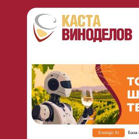
Enologic AI
База 