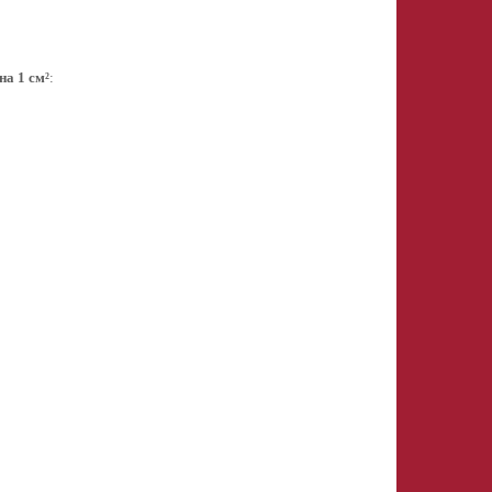
 на 1 см²
: