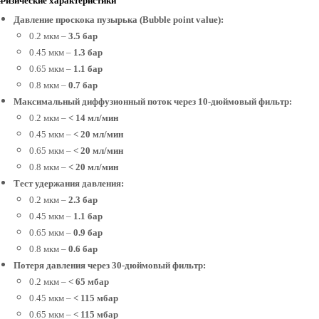
Физические характеристики
Давление проскока пузырька (Bubble point value):
0.2 мкм –
3.5 бар
0.45 мкм –
1.3 бар
0.65 мкм –
1.1 бар
0.8 мкм –
0.7 бар
Максимальный диффузионный поток через 10-дюймовый фильтр:
0.2 мкм –
< 14 мл/мин
0.45 мкм –
< 20 мл/мин
0.65 мкм –
< 20 мл/мин
0.8 мкм –
< 20 мл/мин
Тест удержания давления:
0.2 мкм –
2.3 бар
0.45 мкм –
1.1 бар
0.65 мкм –
0.9 бар
0.8 мкм –
0.6 бар
Потеря давления через 30-дюймовый фильтр:
0.2 мкм –
< 65 мбар
0.45 мкм –
< 115 мбар
0.65 мкм –
< 115 мбар