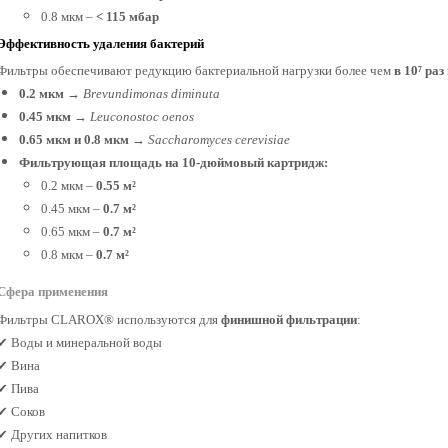
0.8 мкм –
< 115 мбар
Эффективность удаления бактерий
Фильтры обеспечивают редукцию бактериальной нагрузки более чем
в 10⁷ раз
0.2 мкм
→
Brevundimonas diminuta
0.45 мкм
→
Leuconostoc oenos
0.65 мкм и 0.8 мкм
→
Saccharomyces cerevisiae
Фильтрующая площадь на 10-дюймовый картридж:
0.2 мкм –
0.55 м²
0.45 мкм –
0.7 м²
0.65 мкм –
0.7 м²
0.8 мкм –
0.7 м²
Сфера применения
Фильтры CLAROX® используются для
финишной фильтрации
:
✔ Воды и минеральной воды
✔ Вина
✔ Пива
✔ Соков
✔ Других напитков