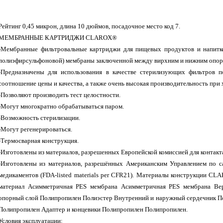
Рейтинг 0,45
микрон, длина 1
0 дюймов, посадочное место код 7.
MЕМБРАННЫЕ КАРТРИДЖИ CLAROX®
-Мембранные фильтровальные картриджи для пищевых продуктов и напитко
полиэфирсульфоновой) мембраны заключенной между вирхним и нижним опорн
-Предназначены для использования в качестве стерилизующих фильтров п
соотношение цены и качества, а также очень высокая производительность при
-Позволяют производить тест целостности.
-Могут многократно обрабатываться паром.
-Возможность стерилизации.
-Могут регенерироваться.
-Термосварная конструкция.
-Изготовлены из материалов, разрешенных Европейской комиссией для контакт
-Изготовлены из материалов, разрешённых Американским Управлением по с
медикаментов (FDA-listed materials per CFR21). Материалы конструкци
материал Асимметричная PES мембрана Асимметричная PES мембрана Ве
опорный слой Полипропилен Полиэстер Внутренний и наружный сердечник П
Полипропилен Адаптер и концевики Полипропилен Полипропилен.
Условия эксплуатации: