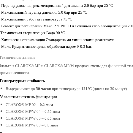
- Перепад давления, рекомендованный для замены 2.0 бар при 25 °C
- Максимальный перепад давления 5.0 бар при 25 °C
- Максимальная рабочая температура 75 °C
- Реагент для регенерации Макс. 2 % NaOH и активный хлор в концентрации 200
-Термическая стерилизация Вода 90 °C
- Химическая стерилизация Стандартными химическими реагентами
- Макс. Кумулятивное время обработки паром P 0.3 bar.
Технические данные
Фильтры CLAROX® MP и CLAROX® MP/W предназначены для финишной фильтр
промышленности.
Температурная стойкость
Выдерживают до
50 часов
при температуре
121°C
(циклы по 30 минут).
Абсолютная степень фильтрации
CLAROX® MP 02 –
0.2 мкм
CLAROX® MP/W 04 –
0.45 мкм
CLAROX® MP/W 06 –
0.65 мкм
CLAROX® MP/W 08 –
0.8 мкм