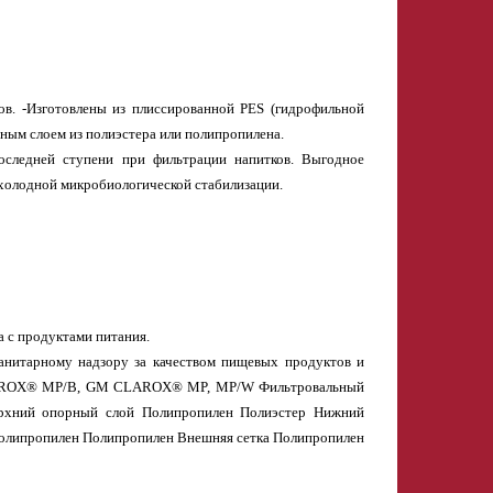
в. -Изготовлены из плиссированной PES (гидрофильной
ым слоем из полиэстера или полипропилена.
оследней ступени при фильтрации напитков. Выгодное
 холодной микробиологической стабилизации.
а с продуктами питания.
анитарному надзору за качеством пищевых продуктов и
и CLAROX® MP/B, GM CLAROX® MP, MP/W Фильтровальный
рхний опорный слой Полипропилен Полиэстер Нижний
олипропилен Полипропилен Внешняя сетка Полипропилен