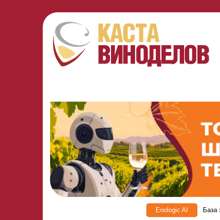
Enologic AI
База 