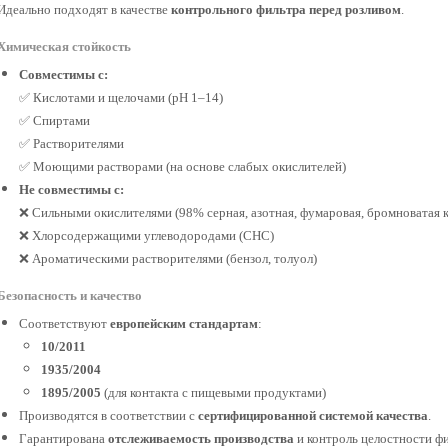
Идеально подходят в качестве
контрольного фильтра перед розливом
.
Химическая стойкость
Совместимы с:
✅ Кислотами и щелочами (pH 1–14)
✅ Спиртами
✅ Растворителями
✅ Моющими растворами (на основе слабых окислителей)
Не совместимы с:
❌ Сильными окислителями (98% серная, азотная, фумаровая, бромноватая 
❌ Хлорсодержащими углеводородами (CHC)
❌ Ароматическими растворителями (бензол, толуол)
Безопасность и качество
Соответствуют
европейским стандартам
:
10/2011
1935/2004
1895/2005
(для контакта с пищевыми продуктами)
Производятся в соответствии с
сертифицированной системой качества
.
Гарантирована
отслеживаемость производства
и контроль целостности фи