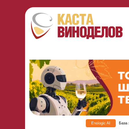
Enologic AI
База 