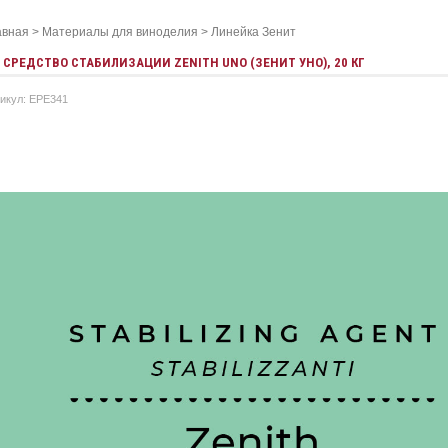
авная
>
Материалы для виноделия
>
Линейка Зенит
СРЕДСТВО СТАБИЛИЗАЦИИ ZENITH UNO (ЗЕНИТ УНО), 20 КГ
икул: EPE341