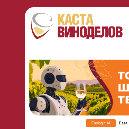
Enologic AI
База 