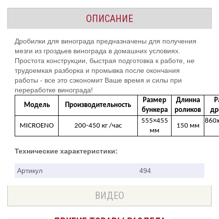
ОПИСАНИЕ
Дробилки для винограда предназначены для получения
мезги из гроздьев винограда в домашних условиях.
Простота конструкции, быстрая подготовка к работе, не
трудоемкая разборка и промывка после окончания
работы - все это сэкономит Ваше время и силы при
переработке винограда!
Размер
Длинна
Р
Модель
Производительность
бункера
роликов
др
555×455
860
MICROENO
200-450 кг /час
150 мм
мм
Технические характеристики:
Артикул
494
ВИДЕО