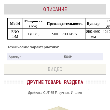
ОПИСАНИЕ
Мощность
Р
Model
Производительность
Бункер
(Kw)
д
ENO
850×560
121
1 (0,75)
500 – 700 Kг / ч
1/M
мм
Технические характеристики:
Артикул
504Н
ВИДЕО
ДРУГИЕ ТОВАРЫ РАЗДЕЛА
Дробилка CUT 65 F, ручная, Италия