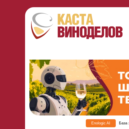
Enologic AI
База 