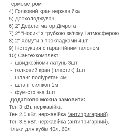
термометром
4) Голковий кран нержавійка
5) Доохолоджувач
6) 2" Дефлегматор Дімрота
7) 2" "Носик" з трубкою зв'язку і атмосферою
8) 2" Хомути з прокладками 4шт
9) Інструкция с гарантійним талоном
10) Сантехкомплект:
- швидкозйоми латунь 3шт
- голковий кран (пластик) 1шт
- шланг поліуретан 4м
- шланг силікон 1м
- фум-стрічка 1шт
Додатково можна замовити:
Тен 3 кВт, нержавійка
Тен 2,5 кВт, нержавійка (
антипригарний)
Тен 3,5 кВт, нержавійка (
антипригарний)
,
тільки для кубів 40л, 60л