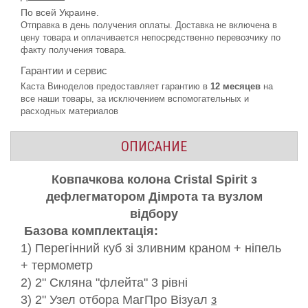
По всей Украине.
Отправка в день получения оплаты. Доставка не включена в
цену товара и оплачивается непосредственно перевозчику по
факту получения товара.
Гарантии и сервис
Каста Виноделов предоставляет гарантию в
12 месяцев
на
все наши товары, за исключением вспомогательных и
расходных материалов
ОПИСАНИЕ
Ковпачкова колона Cristal Spirit
з
дефлегматором Дімрота та вузлом
відбору
Базова комплектація:
1) Перегінний куб зі зливним краном
+ ніпель
+ термометр
2) 2" Скляна "флейта" 3 рівні
3) 2" Узел отбора МагПро Візуал
з