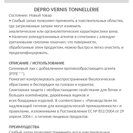
DEPRO VERNIS TONNELLERIE
Состояние: Новый товар
• Слабый запах позволяет применять в чувствительных областях,
где загрязненные запахи могут изменить
аналитические или органолептические характеристики вина.
• Наличие антиадгезионных агентов в сочетании с алкидно-
уретановыми смолами означает, что поверхности,
обработанные этим продуктом, можно быстро и легко очистить и
продезинфицировать.
ОПИСАНИЕ / ИСПОЛЬЗОВАНИЕ
Сатиновый лак с добавлением противообрастающего агента
(PTFE **).
Помогает контролировать распространенное биологическое
обрастание и беспорядки на головах и курантах.
Санитарная защита с необрастающими свойствами для бочек и
больших контейнеров, деревянных ящиков и
всех бондарных изделий. В соответствии с «Руководством по
надлежащей гигиене для винодельческой промышленности» и
правилами, изложенными в Постановлении ЕС № 852/2004 от 29
апреля 2004 г. о гигиене пищевых продуктов.
ПРЕИМУЩЕСТВА
Слабый запах позволяет применять его в чувствительных