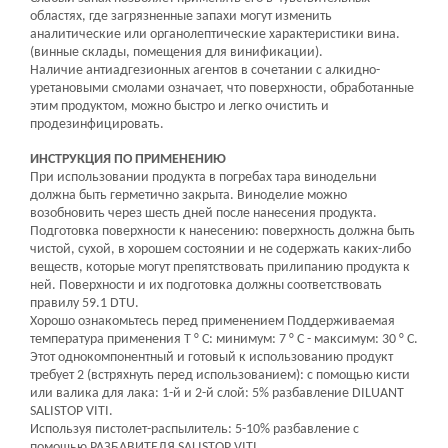
областях, где загрязненные запахи могут изменить
аналитические или органолептические характеристики вина.
(винные склады, помещения для винификации).
Наличие антиадгезионных агентов в сочетании с алкидно-
уретановыми смолами означает, что поверхности, обработанные
этим продуктом, можно быстро и легко очистить и
продезинфицировать.
ИНСТРУКЦИЯ ПО ПРИМЕНЕНИЮ
При использовании продукта в погребах тара винодельни
должна быть герметично закрыта. Виноделие можно
возобновить через шесть дней после нанесения продукта.
Подготовка поверхности к нанесению: поверхность должна быть
чистой, сухой, в хорошем состоянии и не содержать каких-либо
веществ, которые могут препятствовать прилипанию продукта к
ней. Поверхности и их подготовка должны соответствовать
правилу 59.1 DTU.
Хорошо ознакомьтесь перед применением Поддерживаемая
температура применения T ° C: минимум: 7 ° C - максимум: 30 ° C.
Этот однокомпонентный и готовый к использованию продукт
требует 2 (встряхнуть перед использованием): с помощью кисти
или валика для лака: 1-й и 2-й слой: 5% разбавление DILUANT
SALISTOP VITI.
Используя пистолет-распылитель: 5-10% разбавление с
помощью РАЗБАВИТЕЛЯ SALISTOP VITI.