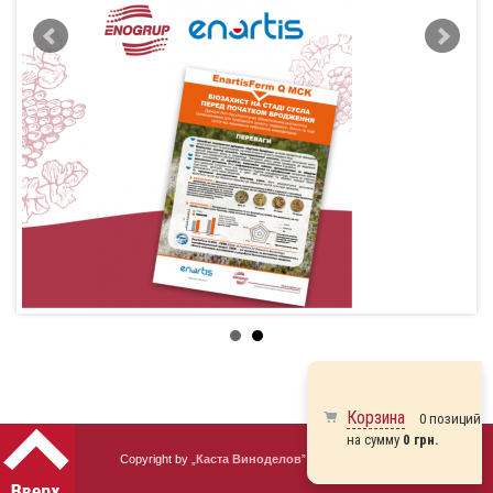
Корзина
0 позиций
на сумму
0 грн.
Copyright by „
Каста Виноделов
” 2010 - 2026