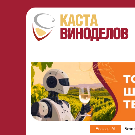
Enologic AI
База 