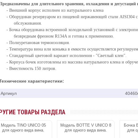
Предназначены для длительного хранения, охлаждения и дегустаций
- Внешний корпус исполнен из натурального клена
- Оборудован резервуаром из пищевой нержавеющей стали AISI304 с
обслуживания.
- Бочка оборудована встроенной холодильной установкой с электроп
безвредным фреоном R134А и готова к применению.
- Полиуретановая термоизоляция.
- Температура вина или коньяка в емкости осуществляется регулируе
- Стандартный цветовой вариант исполнения - "Светлый клен".
- Корпуса бочек изготовлены из массива натурального клена и обруче
- Вместимость 150
литров.
Технические характеристики:
Артикул
40460
РУГИЕ ТОВАРЫ РАЗДЕЛА
Модель TINO UNICO 05
Модель BOTTE V UNICO 8
Бочка 
для одного вида вина.
для одного вида вина.
для о