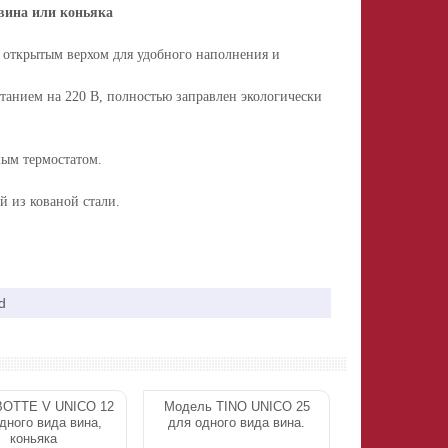
 вина или коньяка
 открытым верхом для удобного наполнения и
итанием на 220 В, полностью заправлен экологически
мым термостатом.
й из кованой стали.
d
BOTTE V UNICO 12
Модель TINO UNICO 25
дного вида вина,
для одного вида вина.
коньяка