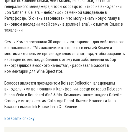
Третье поколение семьи, Нейт Комес, теперь покидает пост
генерального менеджера, чтобы сосредоточиться на винодельни
Jon Nathaniel Cellars – небольшой семейной винодельне в
Ратерфорде. "Я очень взволнован, что могу начать новую главу в
виновном наследии моей семьи в долине Напа", - отметил Комес в
заявлении.
Семья Комес сохранила 30 акров виноградников для собственного
использования. "Мы заключили контракты с семьей Комес и
многими ключевыми производителями винограда, чтобы сохранить
наследие поместья, добавляя к этому наш собственный выбор
виноградников высокого качества", - рассказал Боассет в
комментарии для Wine Spectator.
Боассет является президентом Boisset Collection, владеющим
винодельнями во Франции и Калифорнии, среди которых DeLoach,
Buena Vista и Bouchard Aîné & Fils. Компания также владеет Oakville
Grocery и историческим Calistoga Depot. Вместе Боассет и Гало-
Боассет имеют Ink House Inn в Ст. Хелени.
Возврат к списку