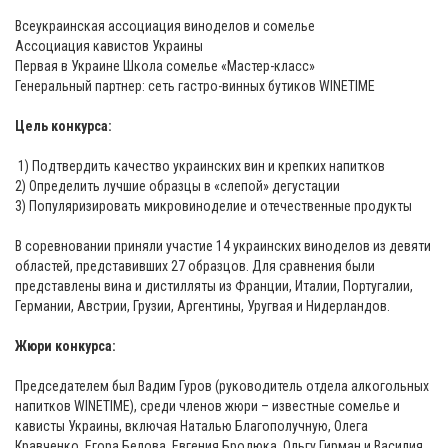
Всеукраинская ассоциация виноделов и сомелье
Ассоциация кавистов Украины
Первая в Украине Школа сомелье «Мастер-класс»
Генеральный партнер: сеть гастро-винных бутиков WINETIME
⠀
Цель конкурса:
1) Подтвердить качество украинских вин и крепких напитков
2) Определить лучшие образцы в «слепой» дегустации
3) Популяризировать микровиноделие и отечественные продукты
⠀
В соревновании приняли участие 14 украинских виноделов из девяти
областей, представивших 27 образцов. Для сравнения были
представлены вина и дистилляты из Франции, Италии, Португалии,
Германии, Австрии, Грузии, Аргентины, Уругвая и Нидерландов.
⠀
Жюри конкурса:
Председателем был Вадим Гуров (руководитель отдела алкогольных
напитков WINETIME), среди членов жюри – известные сомелье и
кависты Украины, включая Наталью Благополучную, Олега
Кравченко, Егора Белова, Евгения Бродюка, Ольгу Гирман и Василия