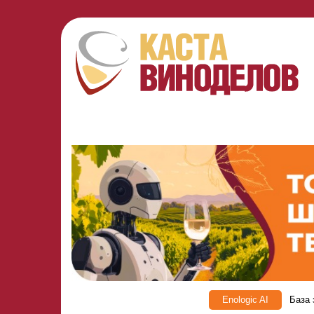
Enologic AI
База 