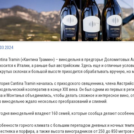
.03.2024
ntina Tramin («Кантина Трамин») – винодельня в предгорье Доломитовых А
носится к Италии, а раньше был австрийским. Здесь еще и отличные услов
 крутых склонах и большой высоте приходится обрабатывать вручную, но м
тория Cantina Tramin началась с приходского священника, члена Австри
нодельческий кооператив в конце XIX века. Он был одним из первых в реги
на и Монтанья объединились, чтобы делать сложное и интересное вино, 
р винодельню ждало несколько преобразований и слияний.
годня винодельней владеют 160 семей, которые сообща делают особенн
обенности горного климата с большим перепадом дневных и ночных темпер
вестняка и порфира, а также высота виноградников от 250 до 850 метров 