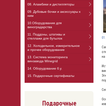
08. Аламбики и дистилляторы
09. Дубовые бочки и аксессуары к
ним
10.Оборудование для
виноградарства
11. Поддоны, штативы и
01
стеллажи для бутылок
12. Холодильное, измерительное
Ca
и прочее оборудование
от
на
13. Cистема мониторинга
винзавода Winegrid
Ис
14. Оборудование б.у.
ви
Эг
15. Подарочные сертификаты
по
Се
Ос
Подарочные
из