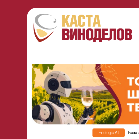
Enologic AI
База 