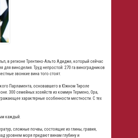
льп, в регионе Трентино-Альто Адидже, который сейчас
ия для виноделия. Труд непростой: 270 га виноградников
естные звонкие вина того стоят.
йского Парламента, основавшего в Южном Тироле
оне. 300 семейных хозяйств из коммун Термено, Ора,
отражающее характерные особенности местности. С тех
ым каждый.
атур, сложные почвы, состоящие из глины, гравия,
над уровнем моря придают винам глубину и