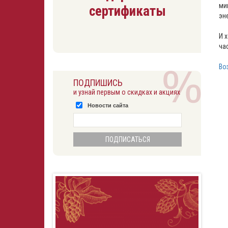
ми
сертификаты
эн
И 
ча
Во
ПОДПИШИСЬ
и узнай первым о скидках и акциях
Новости сайта