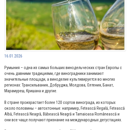
16.01.2026
Румыния – одна из самых больших винодельческих стран Европы с
очень давними традициями, где виноградники занимают
значительные площади, а виноделие культивируется во многих
регионах: Трансильвания, Добруджа, Молдова, Олтения, Банат,
Марамуреш, Кришана и другие.
В стране произрастает более 120 сортов винограда, из которых
около половины – автохтонные: например, Fetească Regală, Fetească
Albă, Fetească Neagră, Băbească Neagră и Tamaioasa Românească и
они все чаще получают признание на международных дегустациях.