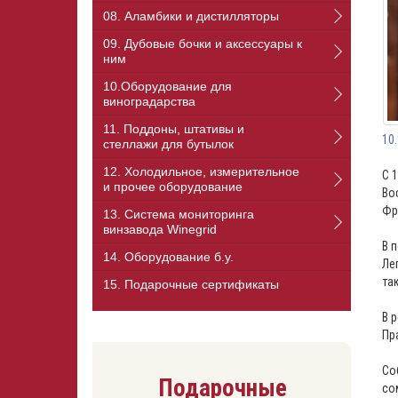
08. Аламбики и дистилляторы
09. Дубовые бочки и аксессуары к
ним
10.Оборудование для
виноградарства
11. Поддоны, штативы и
10
стеллажи для бутылок
12. Холодильное, измерительное
С 
и прочее оборудование
Во
Фр
13. Cистема мониторинга
винзавода Winegrid
В 
14. Оборудование б.у.
Ле
та
15. Подарочные сертификаты
В 
Пр
Со
Подарочные
со