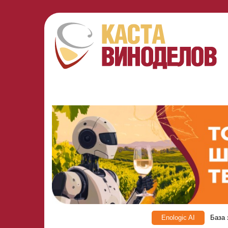
Enologic AI
База 