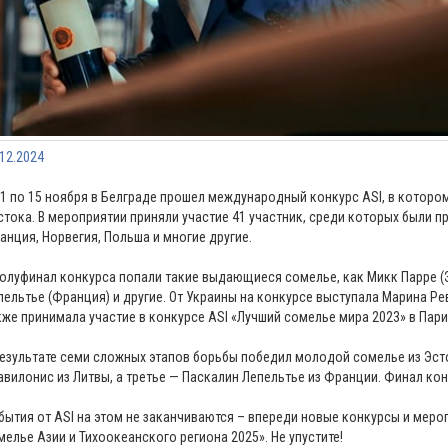
.12.2024
11 по 15 ноября в Белграде прошел международный конкурс ASI, в которо
стока. В мероприятии приняли участие 41 участник, среди которых были пр
анция, Норвегия, Польша и многие другие.
полуфинал конкурса попали такие выдающиеся сомелье, как Микк Парре (Э
пельтье (Франция) и другие. От Украины на конкурсе выступала Марина Ре
кже принимала участие в конкурсе ASI «Лучший сомелье мира 2023» в Пари
результате семи сложных этапов борьбы победил молодой сомелье из Эст
авилонис из Литвы, а третье — Паскалин Лепельтье из Франции. Финал ко
бытия от ASI на этом не заканчиваются – впереди новые конкурсы и меро
мелье Азии и Тихоокеанского региона 2025». Не упустите!