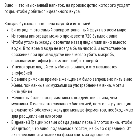
Вино — это изысканный напиток, на производство которого уходят
годы, чтобы добиться идеального вкуса.
Каждая бутылка наполнена наукой и историей.
Виноград — это самый распространённый фрукт во всём мире
Из тонны винограда можно произвести 720 бутылок вина
Чтобы утолить жажду, столетия назад люди пили вино вместо
воды. В то время вода не всегда была чистой, и естественное
брожение при производстве вина могло убить микробы,
вызываемые тифом (сальмонеллой) и холерой
У некоторых людей есть «боязнь вина», и это называется
энофобией
В ранние римские времена женщинам было запрещено пить вино.
Жены, пойманные их мужьями за употреблением вина, могли
быть убиты
Женщины более восприимчивы к воздействию вина, чем
мужчины. Отчасти это связано с биологией, поскольку у женщин
в слизистой оболочке желудка меньше ферментов, необходимых
для расщепления алкоголя
В древней Греции хозяин обеда делал первый глоток вина, чтобы
убедиться, что вино, подаваемое гостям, не было отравлено. От
акта вежливости возникла фраза «пить за здоровье»