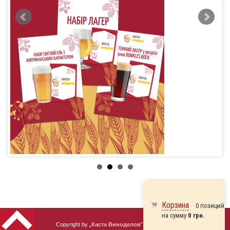
Корзина
0 позиций
на сумму
0 грн.
Copyright by „
Каста Виноделов
” 2010 - 2026