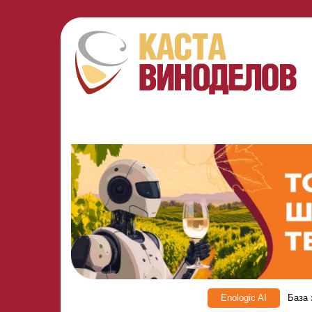
Enologic AI
База 