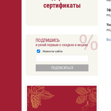
сертификаты
Эф
по
Ун
по
Во
ПОДПИШИСЬ
и узнай первым о скидках и акциях
Новости сайта