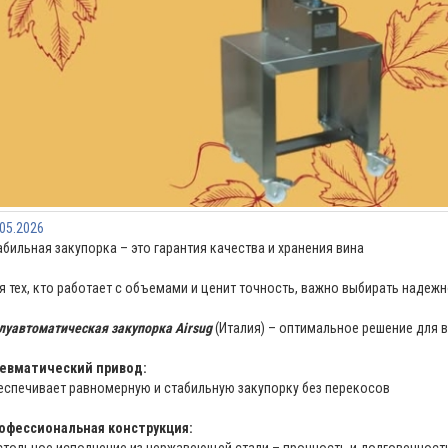
.05.2026
абильная закупорка – это гарантия качества и хранения вина
я тех, кто работает с объемами и ценит точность, важно выбирать надеж
луавтоматическая закупорка Airsug
(Италия) – оптимальное решение для 
евматический привод:
еспечивает равномерную и стабильную закупорку без перекосов
офессиональная конструкция:
стольное исполнение из нержавеющей стали – прочность и долговечност