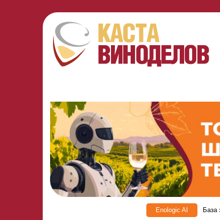
Enologic AI
База 