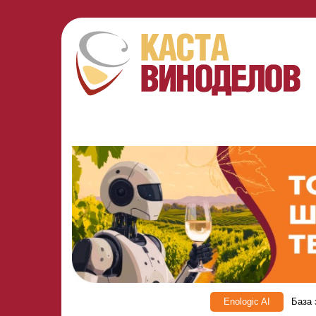
Enologic AI
База 